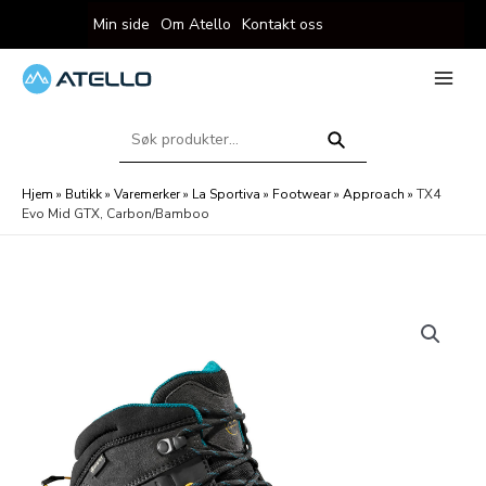
Hopp
Min side
Om Atello
Kontakt oss
rett
til
innholdet
eksler
Main
Menu
Søk
eksler
etter:
Søk
Hjem
»
Butikk
»
Varemerker
»
La Sportiva
»
Footwear
»
Approach
»
TX4
Evo Mid GTX, Carbon/Bamboo
eksler
eksler