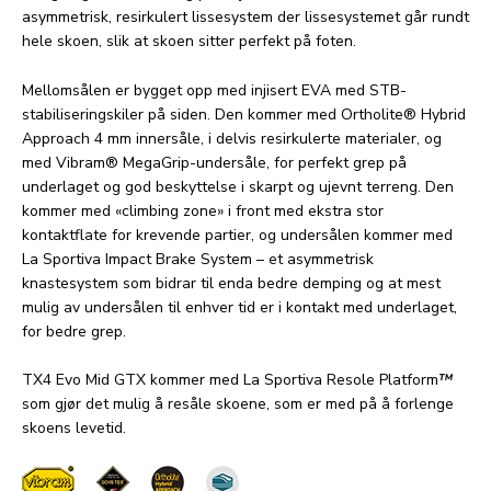
asymmetrisk, resirkulert lissesystem der lissesystemet går rundt
hele skoen, slik at skoen sitter perfekt på foten.
Mellomsålen er bygget opp med injisert EVA med STB-
stabiliseringskiler på siden. Den kommer med Ortholite® Hybrid
Approach 4 mm innersåle, i delvis resirkulerte materialer, og
med Vibram® MegaGrip-undersåle, for perfekt grep på
underlaget og god beskyttelse i skarpt og ujevnt terreng. Den
kommer med «climbing zone» i front med ekstra stor
kontaktflate for krevende partier, og undersålen kommer med
La Sportiva Impact Brake System – et asymmetrisk
knastesystem som bidrar til enda bedre demping og at mest
mulig av undersålen til enhver tid er i kontakt med underlaget,
for bedre grep.
TX4 Evo Mid GTX kommer med La Sportiva Resole Platform
™
som gjør det mulig å resåle skoene, som er med på å forlenge
skoens levetid.