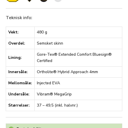
Teknisk info:
Vekt:
480 g
Overdel:
Semsket skinn
Gore-Tex® Extended Comfort Bluesign®
Lining:
Certified
Innersåle:
Ortholite® Hybrid Approach 4mm
Mellomsåle:
Injected EVA
Undersåle:
Vibram® MegaGrip
Størrelser:
37 – 49,5 (inkl. halvnr.)