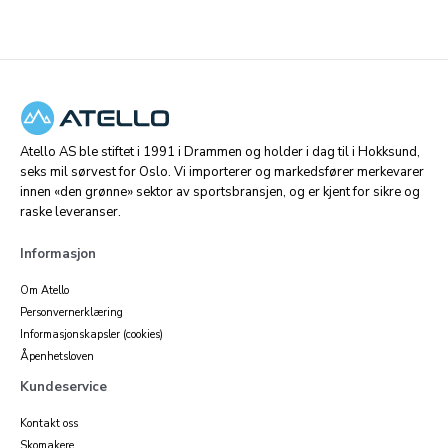
Atello AS ble stiftet i 1991 i Drammen og holder i dag til i Hokksund,
seks mil sørvest for Oslo. Vi importerer og markedsfører merkevarer
innen «den grønne» sektor av sportsbransjen, og er kjent for sikre og
raske leveranser.
Informasjon
Om Atello
Personvernerklæring
Informasjonskapsler (cookies)
Åpenhetsloven
Kundeservice
Kontakt oss
Skomakere