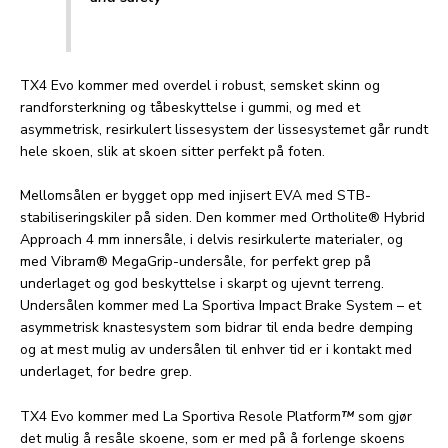
TX4 Evo kommer med overdel i robust, semsket skinn og
randforsterkning og tåbeskyttelse i gummi, og med et
asymmetrisk, resirkulert lissesystem der lissesystemet går rundt
hele skoen, slik at skoen sitter perfekt på foten.
Mellomsålen er bygget opp med injisert EVA med STB-
stabiliseringskiler på siden. Den kommer med Ortholite® Hybrid
Approach 4 mm innersåle, i delvis resirkulerte materialer, og
med Vibram® MegaGrip-undersåle, for perfekt grep på
underlaget og god beskyttelse i skarpt og ujevnt terreng.
Undersålen kommer med La Sportiva Impact Brake System – et
asymmetrisk knastesystem som bidrar til enda bedre demping
og at mest mulig av undersålen til enhver tid er i kontakt med
underlaget, for bedre grep.
TX4 Evo kommer med La Sportiva Resole Platform
™
som gjør
det mulig å resåle skoene, som er med på å forlenge skoens