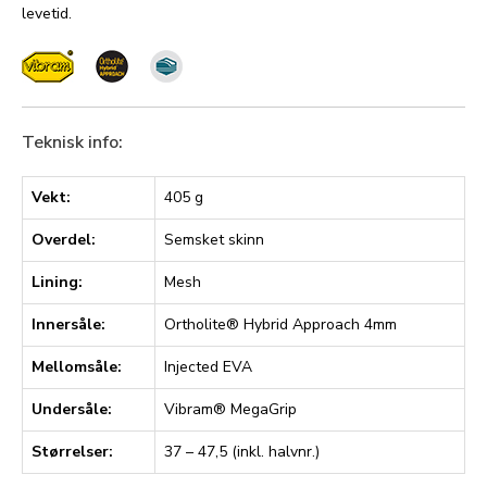
levetid.
Teknisk info:
Vekt:
405 g
Overdel:
Semsket skinn
Lining:
Mesh
Innersåle:
Ortholite® Hybrid Approach 4mm
Mellomsåle:
Injected EVA
Undersåle:
Vibram® MegaGrip
Størrelser:
37 – 47,5 (inkl. halvnr.)