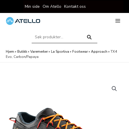
Hopp
Min side
Om Atello
Kontakt oss
rett
til
innholdet
eksler
Main
Menu
Søk
eksler
etter:
Søk
Hjem
»
Butikk
»
Varemerker
»
La Sportiva
»
Footwear
»
Approach
»
TX4
Evo, Carbon/Papaya
eksler
eksler