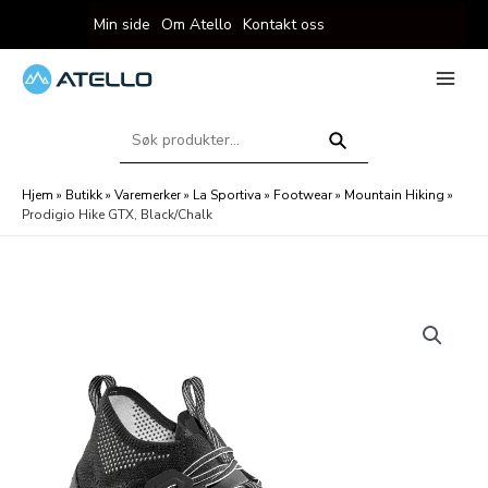
Hopp
Min side
Om Atello
Kontakt oss
rett
til
innholdet
eksler
Main
Menu
Søk
eksler
etter:
Søk
Hjem
»
Butikk
»
Varemerker
»
La Sportiva
»
Footwear
»
Mountain Hiking
»
Prodigio Hike GTX, Black/Chalk
eksler
eksler