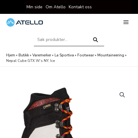
Hopp
Min side
Om Atello
Kontakt oss
rett
til
innholdet
eksler
Main
Menu
Søk
eksler
etter:
Søk
Hjem
»
Butikk
»
Varemerker
»
La Sportiva
»
Footwear
»
Mountaineering
»
Nepal Cube GTX W’s NY, Ice
eksler
eksler