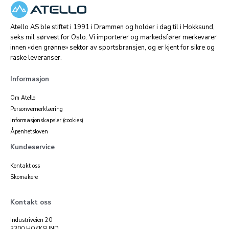
Atello AS ble stiftet i 1991 i Drammen og holder i dag til i Hokksund,
seks mil sørvest for Oslo. Vi importerer og markedsfører merkevarer
innen «den grønne» sektor av sportsbransjen, og er kjent for sikre og
raske leveranser.
Informasjon
Om Atello
Personvernerklæring
Informasjonskapsler (cookies)
Åpenhetsloven
Kundeservice
Kontakt oss
Skomakere
Kontakt oss
Industriveien 20
3300 HOKKSUND