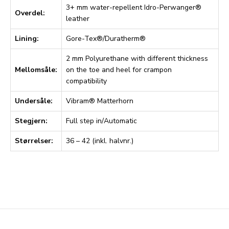
3+ mm water-repellent Idro-Perwanger®
Overdel:
leather
Lining:
Gore-Tex®/Duratherm®
2 mm Polyurethane with different thickness
Mellomsåle:
on the toe and heel for crampon
compatibility
Undersåle:
Vibram® Matterhorn
Stegjern:
Full step in/Automatic
Størrelser:
36 – 42 (inkl. halvnr.)