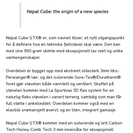
Nepal Cube: the origin of a new species
Nepal Cube GTX® er, som navnet tilsier, et nytt utgangspunkt
for å definere hva en tekniske fjellstøvel skal være. Den kan
med sine 950 gram skimte med eksepsjonelt lav vekt og unike
varmeegenskaper.
Overdelen er bygget opp med ekstremt slitesterk 3mm Idro-
Perwanger® lær, og det isolerende Gore-Tex®/Duratherm®
foret gjør støvelen både vanntett og ventilert. Skaftet på
støvelen kommer med La Sportivas 3D flex system for en
naturlig fleks støvelen i variert terreng, samtidig som man får
full støtte i ankelleddet. Overdelen kommer også med en
elastisk snømansjett øverst, og en liten, integrert gamasje.
Nepal Cube GTX® kommer med en isolerende og lett Carbon
Tech Honey-Comb Tech 3 mm innersåle for eksepsjonell