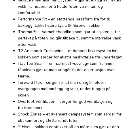
Moisture Management System – gjør at fuktighet fraktes
vekk fra huden, for å holde foten varm, tørr og
komfortabel.
Performance Fit – en støttende passform fra fot til
baklegg, takket være Lycra®-fibrene i sokken.
Thermo Fit – varmebehandling som gjør at sokken sitter
perfekt på foten, og går tilbake til samme størrelse vask
etter vask.
T2 Antishock Cushioning – et dobbelt løkkesystem inni
sokken som sørger for ekstra beskyttelse fra underlaget.
Flat Toe Seam – en nærmest «usynlig» søm fremme i
tåboksen gjør at man unngår folder og irritasjon over
tærne.
Forward Flex – sørger for at man unngår folder i
overgangen mellom legg og vrist, under tungen på
skoen.
Overfoot Ventilation – sørger for god ventilasjon og
fukttransport.
Shock Zones – et avansert dempesystem som sørger for
økt komfort og støtte rundt foten.
Y-Heel – sokken er strikket på en måte som gjør at den