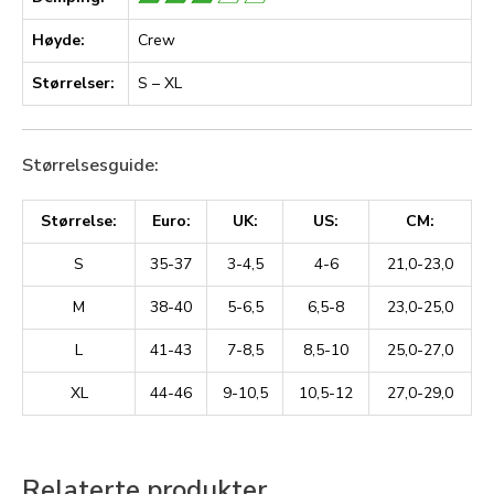
Høyde:
Crew
Størrelser:
S – XL
Størrelsesguide:
Størrelse:
Euro:
UK:
US:
CM:
S
35-37
3-4,5
4-6
21,0-23,0
M
38-40
5-6,5
6,5-8
23,0-25,0
L
41-43
7-8,5
8,5-10
25,0-27,0
XL
44-46
9-10,5
10,5-12
27,0-29,0
Relaterte produkter