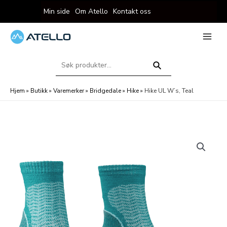
Hopp
Min side
Om Atello
Kontakt oss
rett
til
innholdet
eksler
Main
Menu
Søk
eksler
etter:
Søk
Hjem
»
Butikk
»
Varemerker
»
Bridgedale
»
Hike
»
Hike UL W’s, Teal
eksler
eksler