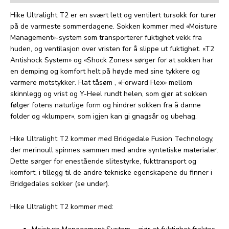
Hike Ultralight T2 er en svært lett og ventilert tursokk for turer
på de varmeste sommerdagene. Sokken kommer med «Moisture
Management»-system som transporterer fuktighet vekk fra
huden, og ventilasjon over vristen for å slippe ut fuktighet. «T2
Antishock System» og «Shock Zones» sørger for at sokken har
en demping og komfort helt på høyde med sine tykkere og
varmere motstykker. Flat tåsøm , «Forward Flex» mellom
skinnlegg og vrist og Y-Heel rundt helen, som gjør at sokken
følger fotens naturlige form og hindrer sokken fra å danne
folder og «klumper», som igjen kan gi gnagsår og ubehag.
Hike Ultralight T2 kommer med Bridgedale Fusion Technology,
der merinoull spinnes sammen med andre syntetiske materialer.
Dette sørger for enestående slitestyrke, fukttransport og
komfort, i tillegg til de andre tekniske egenskapene du finner i
Bridgedales sokker (se under).
Hike Ultralight T2 kommer med: