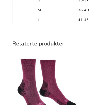
S
35-37
M
38-40
L
41-43
Relaterte produkter