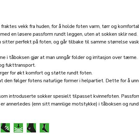
raktes vekk fra huden, for å holde foten varm, tørr og komforta
 med en løsere passform rundt leggen, uten at sokken sklir ned.
sitter perfekt på foten, og går tilbake til samme størrelse vask
i tåboksen gjør at man unngår folder og irritasjon over tærne.
og fukttransport.
er for økt komfort og støtte rundt foten.
 den følger fotens naturlige former i helpartiet. Dette for å un
som introduserte sokker spesielt tilpasset kvinnefoten. Passfo
 er annerledes (enn sitt mannlige motstykke) i tåboksen og rund