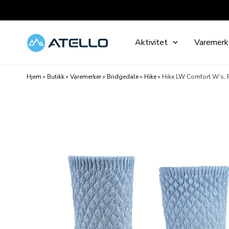
Hopp
rett
til
Aktivitet
Varemerk
innholdet
Hjem
»
Butikk
»
Varemerker
»
Bridgedale
»
Hike
»
Hike LW Comfort W’s, 