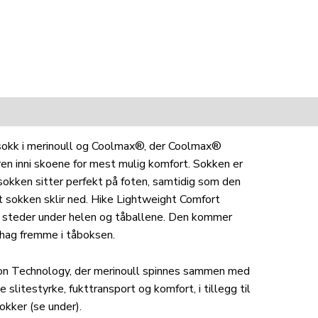
rsokk i merinoull og Coolmax®, der Coolmax®
en inni skoene for mest mulig komfort. Sokken er
sokken sitter perfekt på foten, samtidig som den
at sokken sklir ned. Hike Lightweight Comfort
 steder under helen og tåballene. Den kommer
ehag fremme i tåboksen.
on Technology, der merinoull spinnes sammen med
slitestyrke, fukttransport og komfort, i tillegg til
okker (se under).