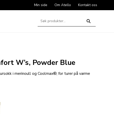
Min side
Om Atello
Kontakt oss
Søk
etter:
Søk
fort W’s, Powder Blue
ursokk i merinoull og Coolmax®, for turer på varme