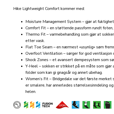
Hike Lightweight Comfort kommer med:
Moisture Management System – gjør at fuktighet f
Comfort Fit – en støttende passform rundt foten,
Thermo Fit – varmebehandling som gjør at sokken 
etter vask.
Flat Toe Seam – en nærmest «usynlig» søm fremme 
Overfoot Ventilation – sørger for god ventilasjon 
Shock Zones – et avansert dempesystem som sørg
Y-Heel – sokken er strikket på en måte som gjør at
folder som kan gi gnagsår og annet ubehag.
Women’s Fit – Bridgedale var det første merket 
er smalere, har annerledes størrelsesinndeling og
helen.