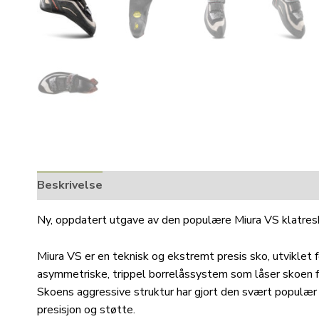
Beskrivelse
Tilleggsinformasjon
Ny, oppdatert utgave av den populære Miura VS klatresk
Miura VS er en teknisk og ekstremt presis sko, utviklet 
asymmetriske, trippel borrelåssystem som låser skoen ful
Skoens aggressive struktur har gjort den svært populær
presisjon og støtte.