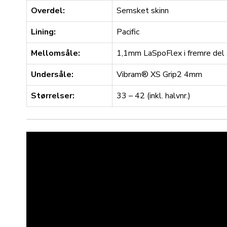
Overdel:
Semsket skinn
Lining:
Pacific
Mellomsåle:
1,1mm LaSpoFlex i fremre del
Undersåle:
Vibram® XS Grip2 4mm
Størrelser:
33 – 42 (inkl. halvnr.)