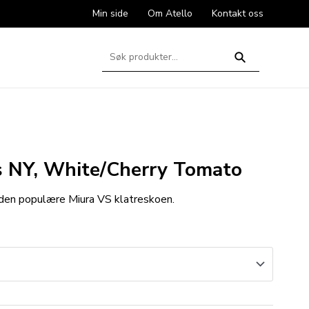
Min side
Om Atello
Kontakt oss
Søk
etter:
Søk
s NY, White/Cherry Tomato
den populære Miura VS klatreskoen.