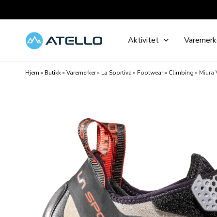
Hopp
rett
til
Aktivitet
Varemerk
innholdet
Hjem
»
Butikk
»
Varemerker
»
La Sportiva
»
Footwear
»
Climbing
»
Miura 