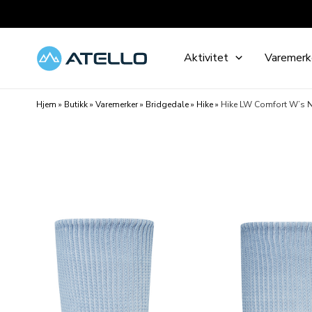
Hopp
rett
til
Aktivitet
Varemerk
innholdet
Hjem
»
Butikk
»
Varemerker
»
Bridgedale
»
Hike
»
Hike LW Comfort W’s N