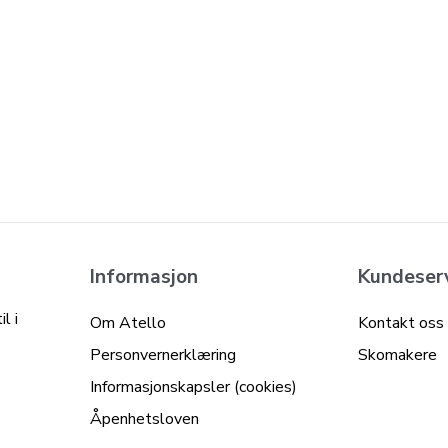
Informasjon
Kundeser
l i
Om Atello
Kontakt oss
Personvernerklæring
Skomakere
Informasjonskapsler (cookies)
Åpenhetsloven