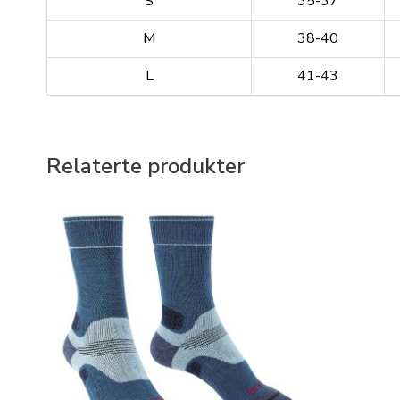
S
35-37
M
38-40
L
41-43
Relaterte produkter