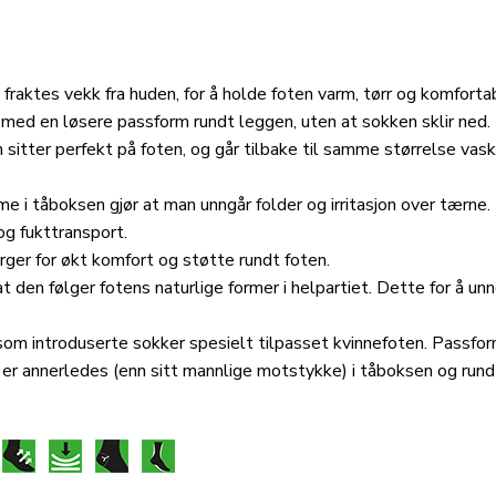
raktes vekk fra huden, for å holde foten varm, tørr og komforta
 med en løsere passform rundt leggen, uten at sokken sklir ned.
sitter perfekt på foten, og går tilbake til samme størrelse vask
i tåboksen gjør at man unngår folder og irritasjon over tærne.
og fukttransport.
er for økt komfort og støtte rundt foten.
 den følger fotens naturlige former i helpartiet. Dette for å un
som introduserte sokker spesielt tilpasset kvinnefoten. Passfo
 er annerledes (enn sitt mannlige motstykke) i tåboksen og rund