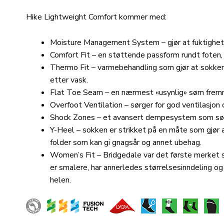
Hike Lightweight Comfort kommer med:
Moisture Management System – gjør at fuktighet f
Comfort Fit – en støttende passform rundt foten,
Thermo Fit – varmebehandling som gjør at sokken 
etter vask.
Flat Toe Seam – en nærmest «usynlig» søm fremme 
Overfoot Ventilation – sørger for god ventilasjon 
Shock Zones – et avansert dempesystem som sørg
Y-Heel – sokken er strikket på en måte som gjør at
folder som kan gi gnagsår og annet ubehag.
Women’s Fit – Bridgedale var det første merket 
er smalere, har annerledes størrelsesinndeling og
helen.