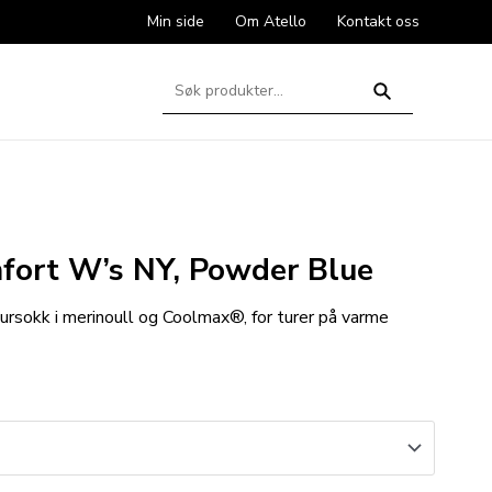
Min side
Om Atello
Kontakt oss
Søk
etter:
Søk
fort W’s NY, Powder Blue
ursokk i merinoull og Coolmax®, for turer på varme