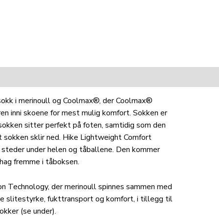
rsokk i merinoull og Coolmax®, der Coolmax®
en inni skoene for mest mulig komfort. Sokken er
sokken sitter perfekt på foten, samtidig som den
at sokken sklir ned. Hike Lightweight Comfort
 steder under helen og tåballene. Den kommer
ehag fremme i tåboksen.
on Technology, der merinoull spinnes sammen med
slitestyrke, fukttransport og komfort, i tillegg til
okker (se under).