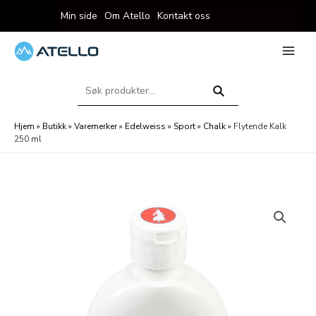
Hopp
Min side
Om Atello
Kontakt oss
rett
til
innholdet
eksler
Main
Menu
Søk
eksler
etter:
Søk
Hjem
»
Butikk
»
Varemerker
»
Edelweiss
»
Sport
»
Chalk
»
Flytende Kalk
250 ml
eksler
eksler